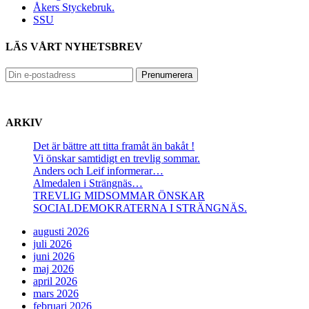
Åkers Styckebruk.
SSU
LÄS VÅRT NYHETSBREV
ARKIV
Det är bättre att titta framåt än bakåt !
Vi önskar samtidigt en trevlig sommar.
Anders och Leif informerar…
Almedalen i Strängnäs…
TREVLIG MIDSOMMAR ÖNSKAR
SOCIALDEMOKRATERNA I STRÄNGNÄS.
augusti 2026
juli 2026
juni 2026
maj 2026
april 2026
mars 2026
februari 2026