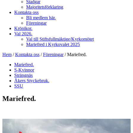
Stadgar
Majoritetsförklaring
Kontakta oss
Bli medlem här.
Föreningar
Krönikor.
Val 2026.
Val till Stiftsfullmäktige/Kyrkomötet
Mariefred i Kyrkovalet 2025
Hem
/
Kontakta oss
/
Föreningar
/
Mariefred.
Mariefred.
S-Kvinnor
Strängnäs
Åkers Styckebruk.
SSU
Mariefred.