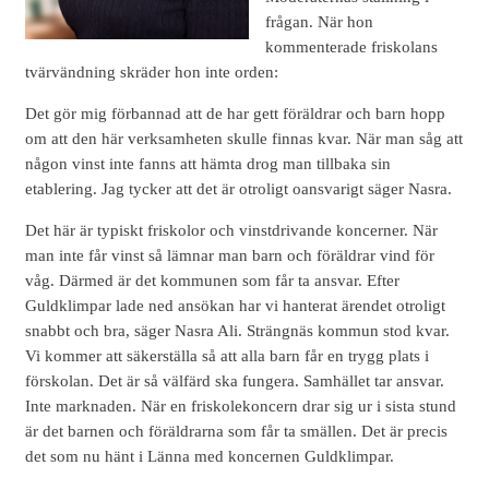
frågan. När hon
kommenterade friskolans
tvärvändning skräder hon inte orden:
Det gör mig förbannad att de har gett föräldrar och barn hopp
om att den här verksamheten skulle finnas kvar. När man såg att
någon vinst inte fanns att hämta drog man tillbaka sin
etablering. Jag tycker att det är otroligt oansvarigt säger Nasra.
Det här är typiskt friskolor och vinstdrivande koncerner. När
man inte får vinst så lämnar man barn och föräldrar vind för
våg. Därmed är det kommunen som får ta ansvar. Efter
Guldklimpar lade ned ansökan har vi hanterat ärendet otroligt
snabbt och bra, säger Nasra Ali. Strängnäs kommun stod kvar.
Vi kommer att säkerställa så att alla barn får en trygg plats i
förskolan. Det är så välfärd ska fungera. Samhället tar ansvar.
Inte marknaden. När en friskolekoncern drar sig ur i sista stund
är det barnen och föräldrarna som får ta smällen. Det är precis
det som nu hänt i Länna med koncernen Guldklimpar.