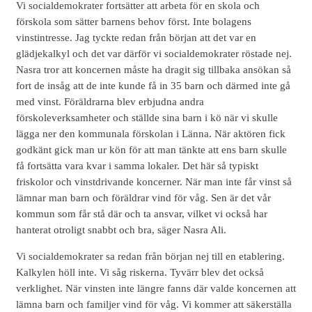
Vi socialdemokrater fortsätter att arbeta för en skola och
förskola som sätter barnens behov först. Inte bolagens
vinstintresse. Jag tyckte redan från början att det var en
glädjekalkyl och det var därför vi socialdemokrater röstade nej.
Nasra tror att koncernen måste ha dragit sig tillbaka ansökan så
fort de insåg att de inte kunde få in 35 barn och därmed inte gå
med vinst. Föräldrarna blev erbjudna andra
förskoleverksamheter och ställde sina barn i kö när vi skulle
lägga ner den kommunala förskolan i Länna. När aktören fick
godkänt gick man ur kön för att man tänkte att ens barn skulle
få fortsätta vara kvar i samma lokaler. Det här så typiskt
friskolor och vinstdrivande koncerner. När man inte får vinst så
lämnar man barn och föräldrar vind för våg. Sen är det vår
kommun som får stå där och ta ansvar, vilket vi också har
hanterat otroligt snabbt och bra, säger Nasra Ali.
Vi socialdemokrater sa redan från början nej till en etablering.
Kalkylen höll inte. Vi såg riskerna. Tyvärr blev det också
verklighet. När vinsten inte längre fanns där valde koncernen att
lämna barn och familjer vind för våg. Vi kommer att säkerställa