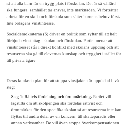
så att alla barn får en trygg plats i förskolan. Det är så välfärd
ska fungera: samhället tar ansvar, inte marknaden. Vi fortsätter
arbeta för en skola och förskola som sätter barnens behov först.
Inte bolagens vinstintresse.
Socialdemokraterna (S) driver en politik som syftar till att helt
förbjuda vinstuttag i skolan och förskolan. Partiet menar att
vinstintresset står i direkt konflikt med skolans uppdrag och att
resurserna ska gå till elevernas kunskap och trygghet i stället för
till privata ägare.
Deras konkreta plan för att stoppa vinstjakten är uppdelad i två
steg:
Steg 1: Rättvis fördelning och öronmärkning.
Partiet vill
lagstifta om att skolpengen ska fördelas rättvist och
öronmärkas för den specifika skolan så att resurserna inte kan
flyttas till andra delar av en koncern, till skatteparadis eller
annan verksamhet. De vill även stoppa överkompensationen