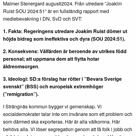
Malmer Stenergard augusti2024. Från utredare ”Joakim
Ruist SOU 2024:51” är en fullständig rapport med
mediebevakning i DN, SvD och SVT:
1. Fakta: Regeringens utredare Joakim Ruist dömer ut
höjda bidrag som ineffektiva och dyra (SOU 2024:51).
2. Konsekvens: Välfärden är beroende av utrikes född
personal; att uppmana dem att flytta hotar
äldreomsorgen
.
3. Ideologi: SD:s förslag har rötter i ”Bevara Sverige
svenskt” (BSS) och europeisk extremhöger
(”remigration”).
I Strängnäs kommun bygger vi gemenskap. Vi
socialdemokrater talar inte om invånare som ett problem och
som därmed ska exporteras. Här är alla välkomna. Här
behövs alla. Vi löser segregation genom att få folk i jobb och