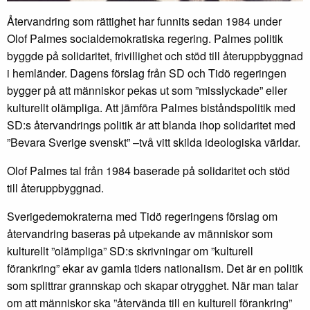
Återvandring som rättighet har funnits sedan 1984 under
Olof Palmes socialdemokratiska regering. Palmes politik
byggde på solidaritet, frivillighet och stöd till återuppbyggnad
i hemländer. Dagens förslag från SD och Tidö regeringen
bygger på att människor pekas ut som ”misslyckade” eller
kulturellt olämpliga. Att jämföra Palmes biståndspolitik med
SD:s återvandrings politik är att blanda ihop solidaritet med
”Bevara Sverige svenskt” –två vitt skilda ideologiska världar.
Olof Palmes tal från 1984 baserade på solidaritet och stöd
till återuppbyggnad.
Sverigedemokraterna med Tidö regeringens förslag om
återvandring baseras på utpekande av människor som
kulturellt ”olämpliga” SD:s skrivningar om ”kulturell
förankring” ekar av gamla tiders nationalism. Det är en politik
som splittrar grannskap och skapar otrygghet. När man talar
om att människor ska ”återvända till en kulturell förankring”