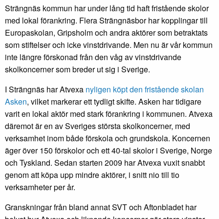
Strängnäs kommun har under lång tid haft fristående skolor
med lokal förankring. Flera Strängnäsbor har kopplingar till
Europaskolan, Gripsholm och andra aktörer som betraktats
som stiftelser och icke vinstdrivande. Men nu är vår kommun
inte längre förskonad från den våg av vinstdrivande
skolkoncerner som breder ut sig i Sverige.
I Strängnäs har Atvexa
nyligen köpt den fristående skolan
Asken
, vilket markerar ett tydligt skifte. Asken har tidigare
varit en lokal aktör med stark förankring i kommunen. Atvexa
däremot är en av Sveriges största skolkoncerner, med
verksamhet inom både förskola och grundskola. Koncernen
äger över 150 förskolor och ett 40-tal skolor i Sverige, Norge
och Tyskland. Sedan starten 2009 har Atvexa vuxit snabbt
genom att köpa upp mindre aktörer, i snitt nio till tio
verksamheter per år.
Granskningar från bland annat SVT och Aftonbladet har