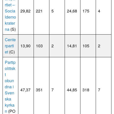
rtiet –
Socia
29,82
221
5
24,68
175
4
ldemo
krater
na
(S)
Cente
rparti
13,90
103
2
14,81
105
2
et
(C)
Partip
olitisk
t
obun
dna i
47,37
351
7
44,85
318
7
Sven
ska
kyrka
n
(PO