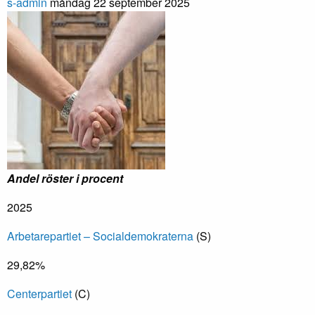
s-admin
måndag 22 september 2025
Andel röster i procent
2025
Arbetarepartiet – Socialdemokraterna
(S)
29,82%
Centerpartiet
(C)