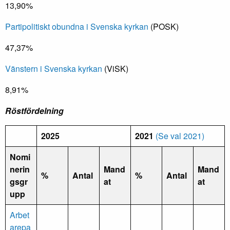
13,90%
Partipolitiskt obundna i Svenska kyrkan
(POSK)
47,37%
Vänstern i Svenska kyrkan
(ViSK)
8,91%
Röstfördelning
2025
2021
(Se val 2021)
Nomi
nerin
Mand
Mand
%
Antal
%
Antal
gsgr
at
at
upp
Arbet
arepa