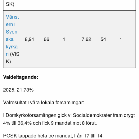
SK)
Vänst
ern i
Sven
ska
8,91
66
1
7,62
54
1
kyrka
n
(ViS
K)
Valdeltagande:
2025: 21,73%
Valresultat i våra lokala församlingar:
I Domkyrkoförsamlingen gick vi Socialdemokrater fram drygt
4% till 36,4% och fick 9 mandat mot 8 förut.
POSK tappade hela tre mandat, från 17 till 14.