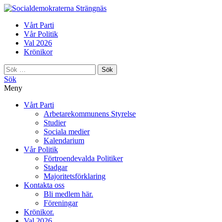
Strängnäs
Vårt Parti
Vår Politik
Val 2026
Krönikor
Sök
efter:
Sök
Meny
Vårt Parti
Arbetarekommunens Styrelse
Studier
Sociala medier
Kalendarium
Vår Politik
Förtroendevalda Politiker
Stadgar
Majoritetsförklaring
Kontakta oss
Bli medlem här.
Föreningar
Krönikor.
Val 2026.