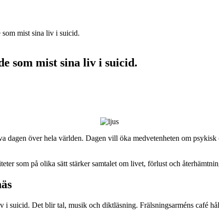
som mist sina liv i suicid.
e som mist sina liv i suicid.
 dagen över hela världen. Dagen vill öka medvetenheten om psykisk ohäl
ter som på olika sätt stärker samtalet om livet, förlust och återhämtnin
näs
v i suicid. Det blir tal, musik och diktläsning. Frälsningsarméns café hå