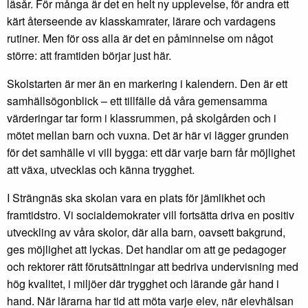
läsår. För många är det en helt ny upplevelse, för andra ett
kärt återseende av klasskamrater, lärare och vardagens
rutiner. Men för oss alla är det en påminnelse om något
större: att framtiden börjar just här.
Skolstarten är mer än en markering i kalendern. Den är ett
samhällsögonblick – ett tillfälle då våra gemensamma
värderingar tar form i klassrummen, på skolgården och i
mötet mellan barn och vuxna. Det är här vi lägger grunden
för det samhälle vi vill bygga: ett där varje barn får möjlighet
att växa, utvecklas och känna trygghet.
I Strängnäs ska skolan vara en plats för jämlikhet och
framtidstro. Vi socialdemokrater vill fortsätta driva en positiv
utveckling av våra skolor, där alla barn, oavsett bakgrund,
ges möjlighet att lyckas. Det handlar om att ge pedagoger
och rektorer rätt förutsättningar att bedriva undervisning med
hög kvalitet, i miljöer där trygghet och lärande går hand i
hand. När lärarna har tid att möta varje elev, när elevhälsan