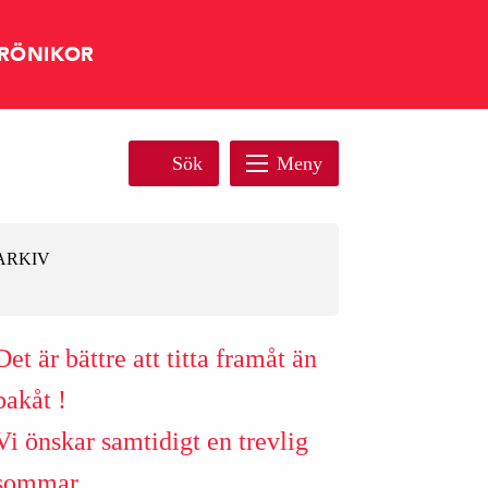
RÖNIKOR
Sök
Meny
ARKIV
Det är bättre att titta framåt än
bakåt !
Vi önskar samtidigt en trevlig
sommar.