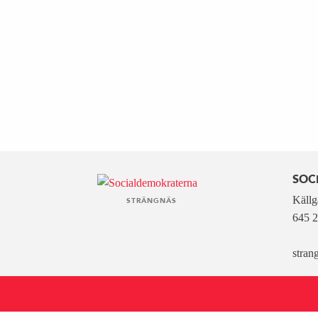
SOC
Källg
STRÄNGNÄS
645 2
stran