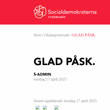
STRÄNGNÄS
Hem
/
Okategoriserade
/
GLAD PÅSK.
GLAD PÅSK.
S-ADMIN
torsdag 17 april 2025
Senast uppdaterad: torsdag 17 april 2025