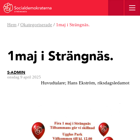
STRÄNGNÄS
Hem
/
Okategoriserade
/
1maj i Strängnäs.
1maj i Strängnäs.
S-ADMIN
onsdag 9 april 2025
Huvudtalare; Hans Ekström, riksdagsledamot