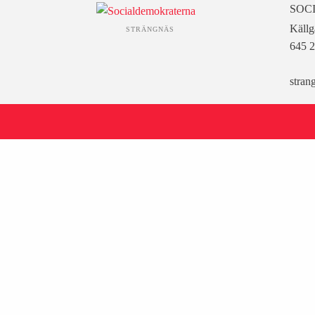
SOC
Källg
STRÄNGNÄS
645 2
stran