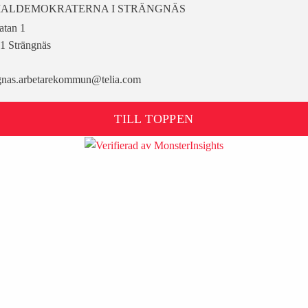
IALDEMOKRATERNA I STRÄNGNÄS
atan 1
1 Strängnäs
gnas.arbetarekommun@telia.com
TILL TOPPEN