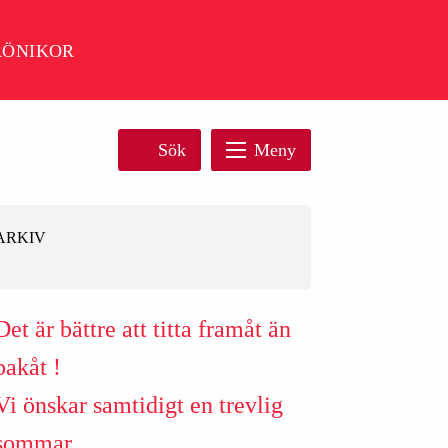
RÖNIKOR
Sök
Meny
ARKIV
Det är bättre att titta framåt än
bakåt !
Vi önskar samtidigt en trevlig
sommar.